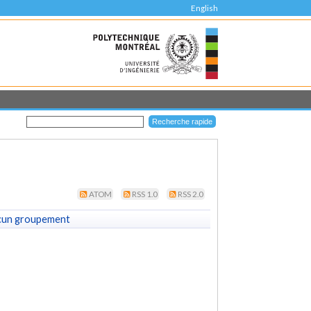
English
ATOM
RSS 1.0
RSS 2.0
cun groupement