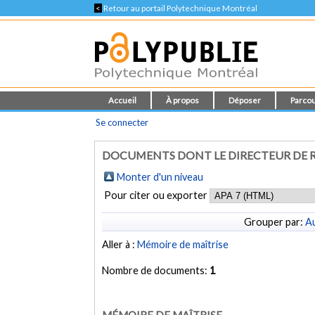
<
Retour au portail Polytechnique Montréal
Accueil
À propos
Déposer
Parcou
Se connecter
DOCUMENTS DONT LE DIRECTEUR DE R
Monter d'un niveau
Pour citer ou exporter
Grouper par:
Au
Aller à :
Mémoire de maîtrise
Nombre de documents:
1
MÉMOIRE DE MAÎTRISE