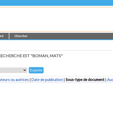
rir
Chercher
ECHERCHE EST "
BOMAN, MATS
"
teurs ou autrices
|
Date de publication
|
Sous-type de document
|
Au