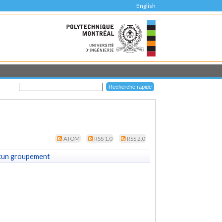
English
ATOM
RSS 1.0
RSS 2.0
cun groupement