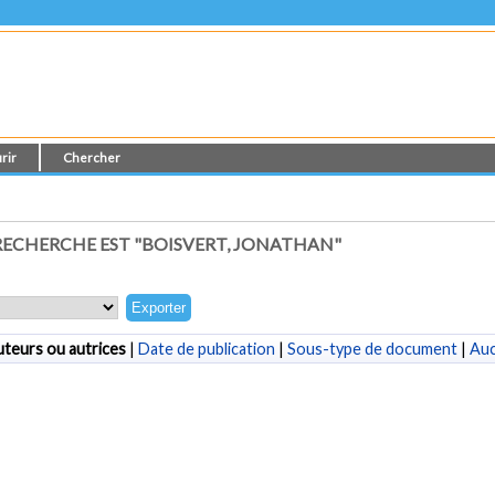
rir
Chercher
ECHERCHE EST "
BOISVERT, JONATHAN
"
teurs ou autrices
|
Date de publication
|
Sous-type de document
|
Au