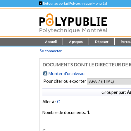
<
Retour au portail Polytechnique Montréal
Accueil
À propos
Déposer
Parcou
Se connecter
DOCUMENTS DONT LE DIRECTEUR DE R
Monter d'un niveau
Pour citer ou exporter
Grouper par:
Au
Aller à :
C
Nombre de documents:
1
C