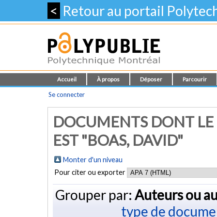
<
Retour au portail Polyte
Accueil
À propos
Déposer
Parcourir
Se connecter
DOCUMENTS DONT LE 
EST "BOAS, DAVID"
Monter d'un niveau
Pour citer ou exporter
Grouper par:
Auteurs ou au
type de docume