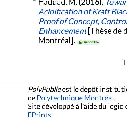
Haddad, M. (2016).
Toward
Acidification of Kraft Blac
Proof of Concept, Contro
Enhancement
[Thèse de 
Montréal].
Disponible
L
PolyPublie
est le dépôt institut
de
Polytechnique Montréal
.
Site développé à l'aide du logicie
EPrints
.