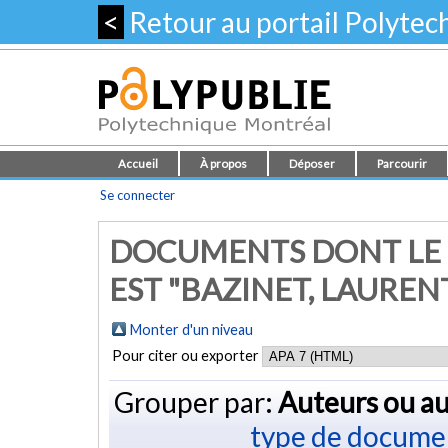
<
Retour au portail Polyte
Accueil
À propos
Déposer
Parcourir
Se connecter
DOCUMENTS DONT LE 
EST "
BAZINET, LAUREN
Monter d'un niveau
Pour citer ou exporter
Grouper par:
Auteurs ou au
type de docume