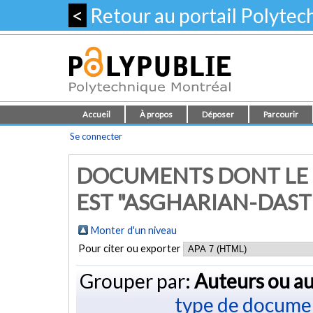
<
Retour au portail Polyte
Accueil
À propos
Déposer
Parcourir
Se connecter
DOCUMENTS DONT LE 
EST "ASGHARIAN-DAST
Monter d'un niveau
Pour citer ou exporter
Grouper par:
Auteurs ou au
type de docume