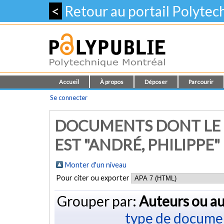
<
Retour au portail Polyte
Accueil
À propos
Déposer
Parcourir
Se connecter
DOCUMENTS DONT LE 
EST "ANDRÉ, PHILIPPE"
Monter d'un niveau
Pour citer ou exporter
Grouper par:
Auteurs ou au
type de docume