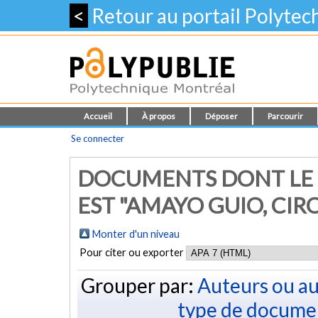
<
Retour au portail Polyte
Accueil
À propos
Déposer
Parcourir
Se connecter
DOCUMENTS DONT LE 
EST "
AMAYO GUIO, CIR
Monter d'un niveau
Pour citer ou exporter
Grouper par:
Auteurs ou au
type de docume