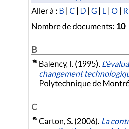
Aller à :
B
|
C
|
D
|
G
|
L
|
O
|
R
Nombre de documents:
10
B
Balency, I. (1995).
L'évalua
changement technologiq
Polytechnique de Montré
C
Carton, S. (2006).
La cont