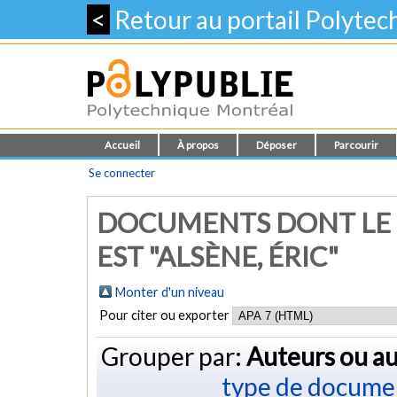
<
Retour au portail Polyte
Accueil
À propos
Déposer
Parcourir
Se connecter
DOCUMENTS DONT LE 
EST "
ALSÈNE, ÉRIC
"
Monter d'un niveau
Pour citer ou exporter
Grouper par:
Auteurs ou au
type de docume