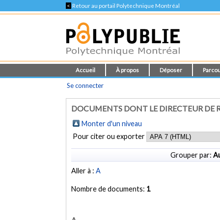
<
Retour au portail Polytechnique Montréal
Accueil
À propos
Déposer
Parcou
Se connecter
DOCUMENTS DONT LE DIRECTEUR DE R
Monter d'un niveau
Pour citer ou exporter
Grouper par:
Au
Aller à :
A
Nombre de documents:
1
A