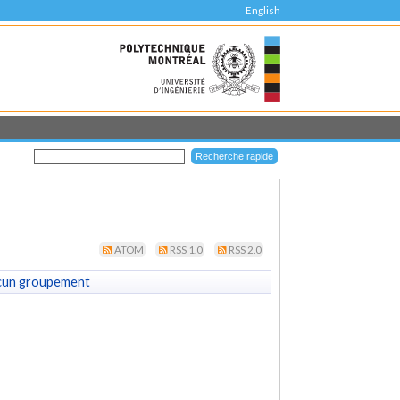
English
ATOM
RSS 1.0
RSS 2.0
cun groupement