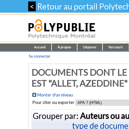
<
Retour au portail Polyte
Accueil
À propos
Déposer
Parcourir
Se connecter
DOCUMENTS DONT LE 
EST "
ALLET, AZEDDINE
"
Monter d'un niveau
Pour citer ou exporter
Grouper par:
Auteurs ou au
type de docume