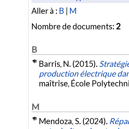
Aller à :
B
|
M
Nombre de documents:
2
B
Barris, N. (2015).
Stratégi
production électrique dans
maîtrise, École Polytech
M
Mendoza, S. (2024).
Répar