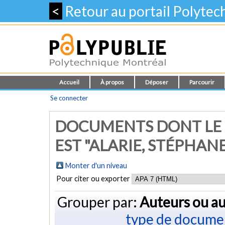
<
Retour au portail Polyte
Accueil
À propos
Déposer
Parcourir
Se connecter
DOCUMENTS DONT LE 
EST "
ALARIE, STÉPHAN
Monter d'un niveau
Pour citer ou exporter
Grouper par:
Auteurs ou au
type de docume