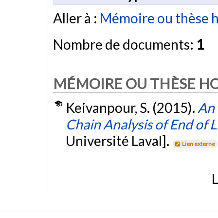
Aller à :
Mémoire ou thèse h
Nombre de documents:
1
MÉMOIRE OU THÈSE H
Keivanpour, S. (2015).
An 
Chain Analysis of End of Li
Université Laval].
Lien externe
L