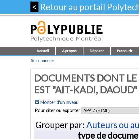
<
Retour au portail Polyte
Accueil
À propos
Déposer
Parcourir
Se connecter
DOCUMENTS DONT LE 
EST "AIT-KADI, DAOUD"
Monter d'un niveau
Pour citer ou exporter
Grouper par:
Auteurs ou au
type de docume