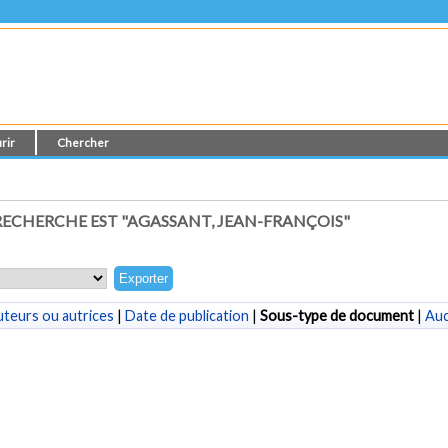
rir
Chercher
ECHERCHE EST "
AGASSANT, JEAN-FRANÇOIS
"
teurs ou autrices
|
Date de publication
|
Sous-type de document
|
Au