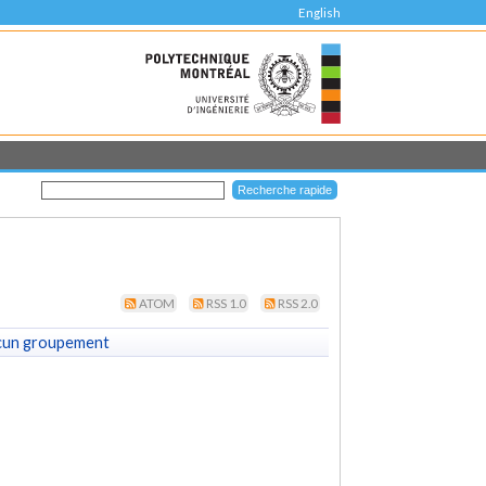
English
ATOM
RSS 1.0
RSS 2.0
cun groupement