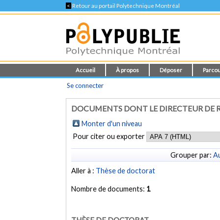
<
Retour au portail Polytechnique Montréal
Accueil
À propos
Déposer
Parcou
Se connecter
DOCUMENTS DONT LE DIRECTEUR DE R
Monter d'un niveau
Pour citer ou exporter
Grouper par:
Au
Aller à :
Thèse de doctorat
Nombre de documents:
1
THÈSE DE DOCTORAT