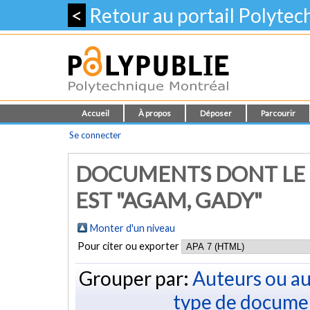
<
Retour au portail Polyte
Accueil
À propos
Déposer
Parcourir
Se connecter
DOCUMENTS DONT LE 
EST "
AGAM, GADY
"
Monter d'un niveau
Pour citer ou exporter
Grouper par:
Auteurs ou au
type de docume