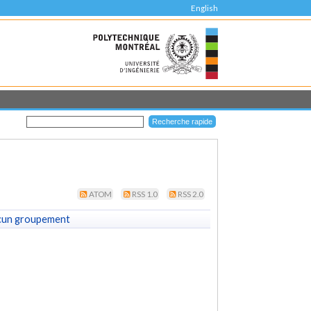
English
ATOM
RSS 1.0
RSS 2.0
cun groupement