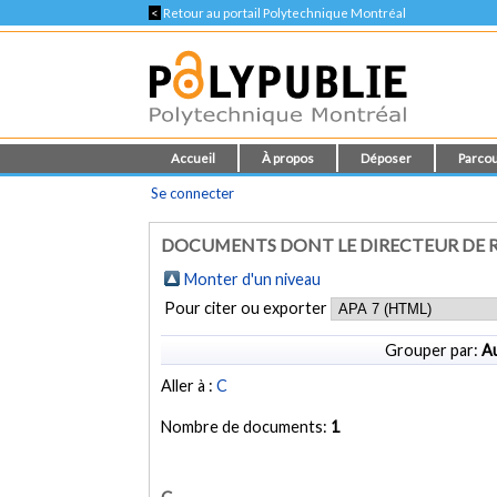
<
Retour au portail Polytechnique Montréal
Accueil
À propos
Déposer
Parcou
Se connecter
DOCUMENTS DONT LE DIRECTEUR DE R
Monter d'un niveau
Pour citer ou exporter
Grouper par:
Au
Aller à :
C
Nombre de documents:
1
C