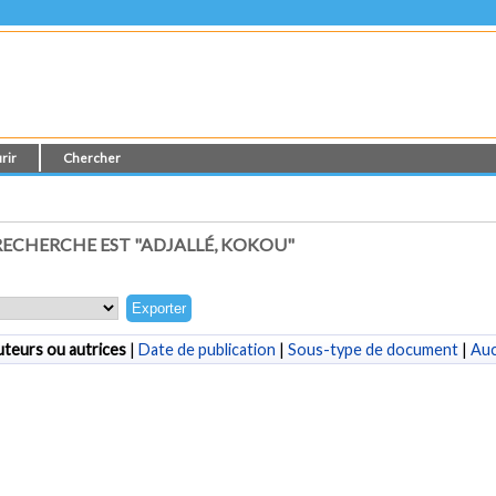
rir
Chercher
ECHERCHE EST "
ADJALLÉ, KOKOU
"
teurs ou autrices
|
Date de publication
|
Sous-type de document
|
Au