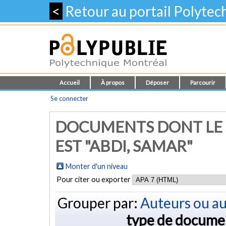
<
Retour au portail Polyte
Accueil
À propos
Déposer
Parcourir
Se connecter
DOCUMENTS DONT LE 
EST "
ABDI, SAMAR
"
Monter d'un niveau
Pour citer ou exporter
Grouper par:
Auteurs ou au
type de docume