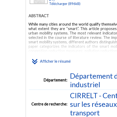
Télécharger (896kB)
ABSTRACT
While many cities around the world qualify themselve
what extent they are “smart”. This article propose
urban mobility systems. The most relevant indicato
selected in the course of literature review. The imp
smart mobility systems, different authors distinguis
paper categorizes the indicators of the smart mobi
congestion reduction measures; pollution reduction 
management tools and services; smart infrastructur
listed groups. A Multiple Criteria Decision-Making 
Afficher le résumé
been used to evaluate the significance of the smartn
subjective criteria on expert judgement. Rank corre
model has been developed to compare smart mobility sy
Département d
Département:
MOTS CLÉS
industriel
benchmarking
intelligent infrastructure
multicriteria analy
CIRRELT - Cent
sur les réseaux 
Centre de recherche:
transport