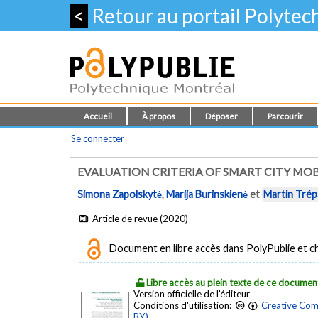
<
Retour au portail Polyte
Accueil
À propos
Déposer
Parcourir
Se connecter
EVALUATION CRITERIA OF SMART CITY MO
Simona Zapolskytė
,
Marija Burinskienė
et
Martin Trép
Article de revue (2020)
Document en libre accès dans PolyPublie et chez
Libre accès au plein texte de ce documen
Version officielle de l'éditeur
Conditions d'utilisation:
Creative Com
BY)