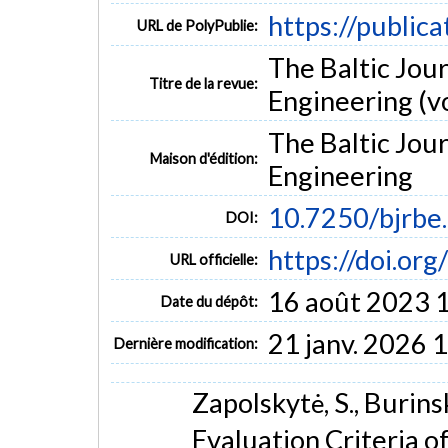
https://public
URL de PolyPublie:
The Baltic Jou
Titre de la revue:
Engineering (vo
The Baltic Jou
Maison d'édition:
Engineering
10.7250/bjrbe
DOI:
https://doi.or
URL officielle:
16 août 2023 
Date du dépôt:
21 janv. 2026 
Dernière modification:
Zapolskytė, S., Burins
Evaluation Criteria o