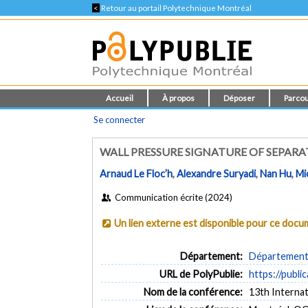
<
Retour au portail Polytechnique Montréal
Accueil
À propos
Déposer
Parcou
Se connecter
WALL PRESSURE SIGNATURE OF SEPARA
Arnaud Le Floc’h
,
Alexandre Suryadi
,
Nan Hu
,
Mi
Communication écrite (2024)
Un lien externe est disponible pour ce doc
Département:
Département 
URL de PolyPublie:
https://publi
Nom de la conférence:
13th Interna