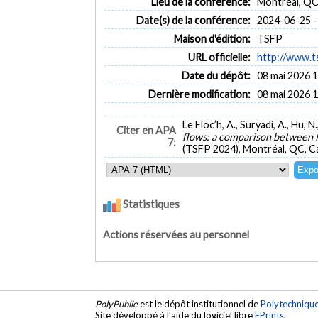
Lieu de la conférence:
Montréal, QC
Date(s) de la conférence:
2024-06-25 -
Maison d'édition:
TSFP
URL officielle:
http://www.t
Date du dépôt:
08 mai 2026 
Dernière modification:
08 mai 2026 
Le Floc’h, A., Suryadi, A., Hu, N
Citer en APA
flows: a comparison between fl
7:
(TSFP 2024), Montréal, QC, C
Statistiques
Actions réservées au personnel
PolyPublie
est le dépôt institutionnel de
Polytechniqu
Site développé à l'aide du logiciel libre
EPrints
.