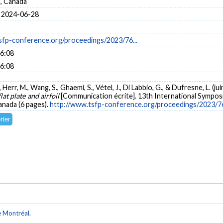
, Canada
 2024-06-28
sfp-conference.org/proceedings/2023/76...
16:08
16:08
., Herr, M., Wang, S., Ghaemi, S., Vétel, J., Di Labbio, G., & Dufresne, L. (ju
at plate and airfoil
[Communication écrite]. 13th International Symp
anada (6 pages).
http://www.tsfp-conference.org/proceedings/2023/7
e Montréal
.