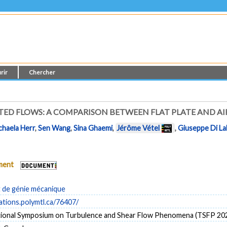
rir
Chercher
TED FLOWS: A COMPARISON BETWEEN FLAT PLATE AND AI
chaela Herr
,
Sen Wang
,
Sina Ghaemi
,
Jérôme Vétel
,
Giuseppe Di La
ument
de génie mécanique
cations.polymtl.ca/76407/
tional Symposium on Turbulence and Shear Flow Phenomena (TSFP 20