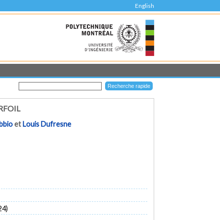
English
RFOIL
bbio
et
Louis Dufresne
24)