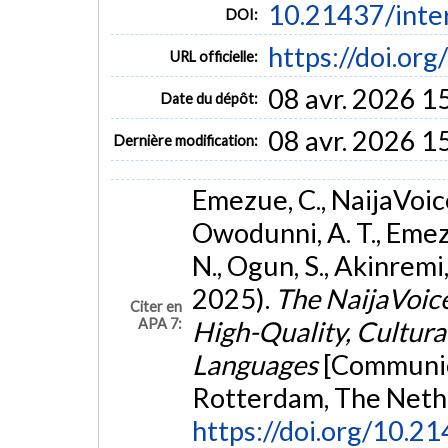
10.21437/inte
DOI:
https://doi.o
URL officielle:
08 avr. 2026 1
Date du dépôt:
08 avr. 2026 1
Dernière modification:
Emezue, C., NaijaVoi
Owodunni, A. T., Emez
N., Ogun, S., Akinremi, B
2025).
The NaijaVoice
Citer en
APA 7:
High-Quality, Cultura
Languages
[Communica
Rotterdam, The Neth
https://doi.org/10.