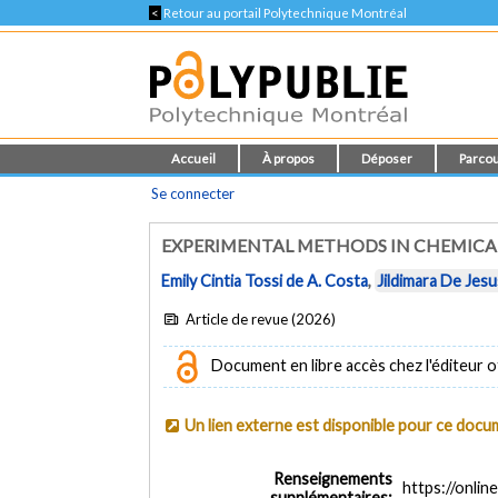
<
Retour au portail Polytechnique Montréal
Accueil
À propos
Déposer
Parcou
Se connecter
EXPERIMENTAL METHODS IN CHEMICA
Emily Cintia Tossi de A. Costa
,
Jildimara De Jes
Article de revue (2026)
Document en libre accès chez l'éditeur of
Un lien externe est disponible pour ce doc
Renseignements
https://onlin
supplémentaires: