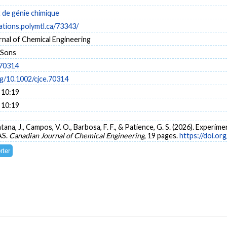
de génie chimique
cations.polymtl.ca/73343/
rnal of Chemical Engineering
 Sons
.70314
rg/10.1002/cjce.70314
 10:19
 10:19
ntana, J., Campos, V. O., Barbosa, F. F., & Patience, G. S. (2026). Exper
AS.
Canadian Journal of Chemical Engineering
, 19 pages.
https://doi.or