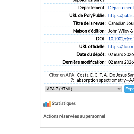
Département:
Département 
URL de PolyPublie:
https://publi
Titre de la revue:
Canadian Jou
Maison d'édition:
John Wiley &
DOI:
10.1002/cjce
URL officielle:
https://doi.o
Date du dépôt:
02 mars 2026
Dernière modification:
02 mars 2026
Citer en APA
Costa, E. C. T. A., De Jesus Sa
7:
absorption spectrometry—A
Statistiques
Actions réservées au personnel