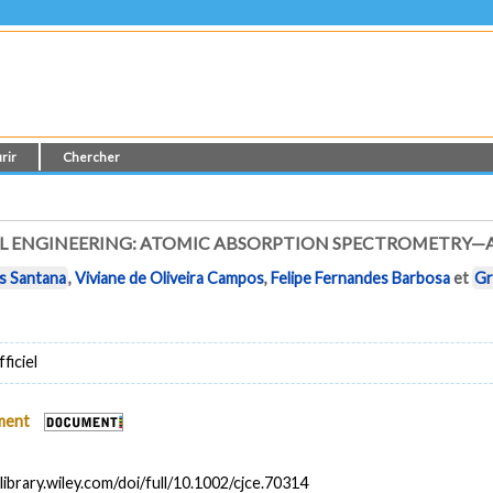
rir
Chercher
L ENGINEERING: ATOMIC ABSORPTION SPECTROMETRY—
us Santana
,
Viviane de Oliveira Campos
,
Felipe Fernandes Barbosa
et
Gr
ficiel
ument
elibrary.wiley.com/doi/full/10.1002/cjce.70314