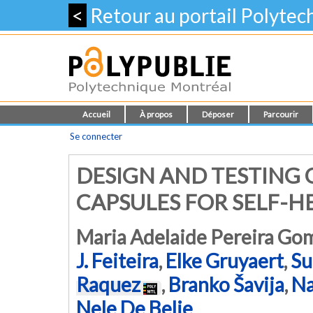
<
Retour au portail Polyte
Accueil
À propos
Déposer
Parcourir
Se connecter
DESIGN AND TESTING 
CAPSULES FOR SELF-H
Maria Adelaide Pereira Go
J. Feiteira
,
Elke Gruyaert
,
Su
Raquez
,
Branko Šavija
,
Na
Nele De Belie