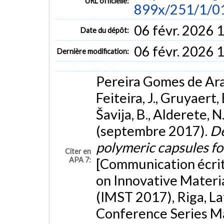
URL officielle:
899x/251/1/0
06 févr. 2026 
Date du dépôt:
06 févr. 2026 
Dernière modification:
Pereira Gomes de Araú
Feiteira, J., Gruyaert, 
Šavija, B., Alderete, N
(septembre 2017).
De
polymeric capsules for
Citer en
APA 7:
[Communication écrit
on Innovative Materi
(IMST 2017), Riga, La
Conference Series Ma