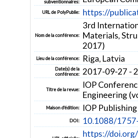
subventionnaires:
https://public
URL de PolyPublie:
3rd Internatio
Materials, Str
Nom de la conférence:
2017)
Riga, Latvia
Lieu de la conférence:
Date(s) de la
2017-09-27 - 
conférence:
IOP Conference
Titre de la revue:
Engineering (vo
IOP Publishing
Maison d'édition:
10.1088/1757
DOI:
https://doi.or