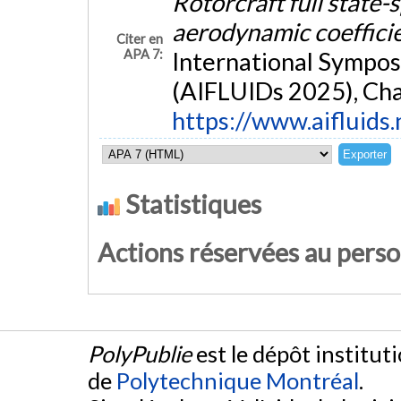
Rotorcraft full state-
aerodynamic coeffici
Citer en
APA 7:
International Sympos
(AIFLUIDs 2025), Cha
https://www.aifluids
Statistiques
Actions réservées au pers
PolyPublie
est le dépôt institut
de
Polytechnique Montréal
.