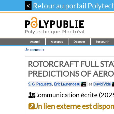
<
Retour au portail Polyte
Accueil
À propos
Déposer
Parcourir
Se connecter
ROTORCRAFT FULL STA
PREDICTIONS OF AER
S. G. Paquette
,
Éric Laurendeau
et
David Vidal
Communication écrite (202
Un lien externe est dispo