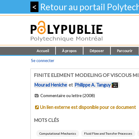
<
Retour au portail Polyte
Accueil
À propos
Déposer
Parcourir
Se connecter
FINITE ELEMENT MODELING OF VISCOUS MI
Mourad Heniche
et
Philippe A. Tanguy
Commentaire ou lettre (2008)
Un lien externe est disponible pour ce document
MOTS CLÉS
Computational Mechanics
Fluid Flow and Transfer Processes