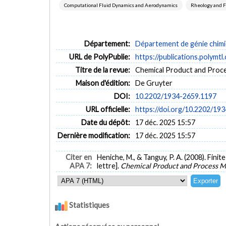
Computational Fluid Dynamics and Aerodynamics
Rheology and F
Département:
Département de génie chim
URL de PolyPublie:
https://publications.polymtl
Titre de la revue:
Chemical Product and Proces
Maison d'édition:
De Gruyter
DOI:
10.2202/1934-2659.1197
URL officielle:
https://doi.org/10.2202/19
Date du dépôt:
17 déc. 2025 15:57
Dernière modification:
17 déc. 2025 15:57
Citer en
Heniche, M., & Tanguy, P. A. (2008). Fi
APA 7:
lettre].
Chemical Product and Process M
Statistiques