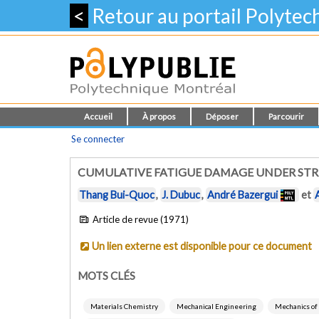
<
Retour au portail Polyte
Accueil
À propos
Déposer
Parcourir
Se connecter
CUMULATIVE FATIGUE DAMAGE UNDER ST
Thang Bui-Quoc
,
J. Dubuc
,
André Bazergui
et
Article de revue (1971)
Un lien externe est disponible pour ce document
MOTS CLÉS
Materials Chemistry
Mechanical Engineering
Mechanics of