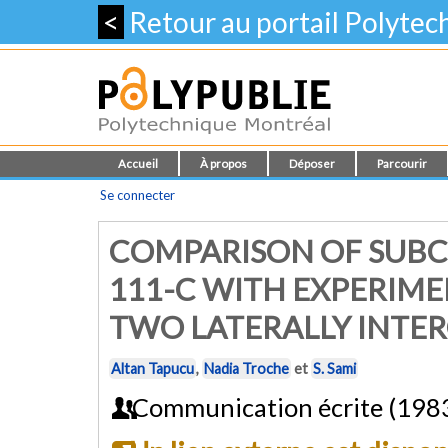
<
Retour au portail Polyte
Accueil
À propos
Déposer
Parcourir
Se connecter
COMPARISON OF SUB
111-C WITH EXPERIM
TWO LATERALLY INTE
Altan Tapucu
,
Nadia Troche
et
S. Sami
Communication écrite (198