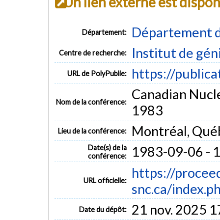
Un lien externe est dispo
Département d
Département:
Institut de gén
Centre de recherche:
https://public
URL de PolyPublie:
Canadian Nucl
Nom de la conférence:
1983
Montréal, Qué
Lieu de la conférence:
Date(s) de la
1983-09-06 - 
conférence:
https://procee
URL officielle:
snc.ca/index.ph
21 nov. 2025 1
Date du dépôt: