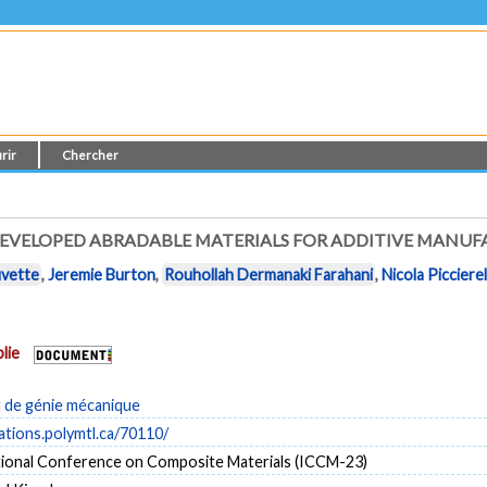
rir
Chercher
DEVELOPED ABRADABLE MATERIALS FOR ADDITIVE MANU
uvette
,
Jeremie Burton
,
Rouhollah Dermanaki Farahani
,
Nicola Piccierel
lie
de génie mécanique
cations.polymtl.ca/70110/
tional Conference on Composite Materials (ICCM-23)