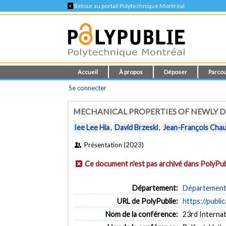
<
Retour au portail Polytechnique Montréal
Accueil
À propos
Déposer
Parcou
Se connecter
MECHANICAL PROPERTIES OF NEWLY 
Iee Lee Hia
,
David Brzeski
,
Jean-François Cha
Présentation (2023)
Ce document n'est pas archivé dans PolyPub
Département:
Département 
URL de PolyPublie:
https://publi
Nom de la conférence:
23rd Interna