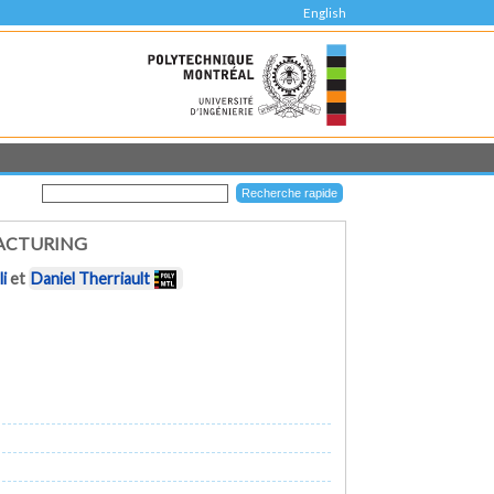
English
FACTURING
li
et
Daniel Therriault