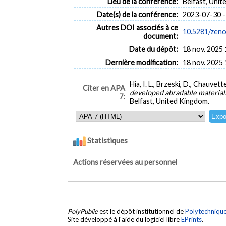
Lieu de la conférence:
Belfast, Uni
Date(s) de la conférence:
2023-07-30 -
Autres DOI associés à ce
10.5281/zen
document:
Date du dépôt:
18 nov. 2025 
Dernière modification:
18 nov. 2025 
Hia, I. L., Brzeski, D., Chauvette
Citer en APA
developed abradable material
7:
Belfast, United Kingdom.
Statistiques
Actions réservées au personnel
PolyPublie
est le dépôt institutionnel de
Polytechniqu
Site développé à l'aide du logiciel libre
EPrints
.