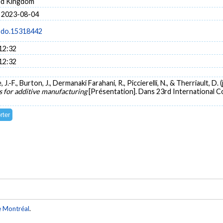
ted Kingdom
 2023-08-04
odo.15318442
12:32
12:32
, J.-F., Burton, J., Dermanaki Farahani, R., Piccierelli, N., & Therriault, D. (
s for additive manufacturing
[Présentation]. Dans 23rd International 
e Montréal
.