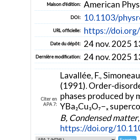
American Physi
Maison d'édition:
10.1103/physr
DOI:
https://doi.or
URL officielle:
24 nov. 2025 1
Date du dépôt:
24 nov. 2025 1
Dernière modification:
Lavallée, F., Simoneau,
(1991). Order-disord
phases produced by m
Citer en
YBa₂Cu₃O₇−ₓ superco
APA 7:
B, Condensed matter
https://doi.org/10.1