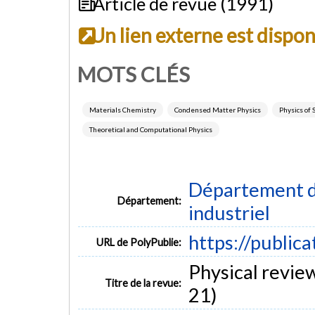
Article de revue (1991)
Un lien externe est dispo
MOTS CLÉS
Materials Chemistry
Condensed Matter Physics
Physics of
Theoretical and Computational Physics
Département d
Département:
industriel
https://public
URL de PolyPublie:
Physical review
Titre de la revue:
21)