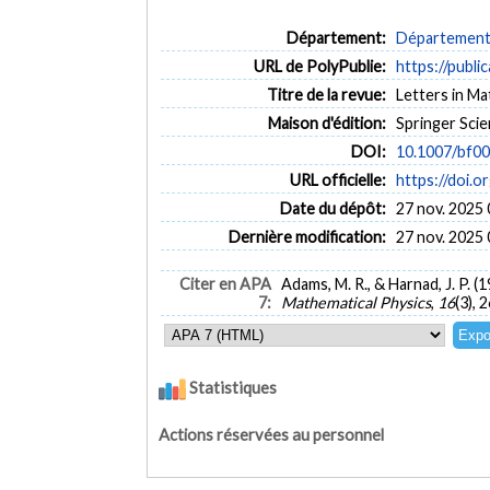
Département:
Département 
URL de PolyPublie:
https://publi
Titre de la revue:
Letters in Mat
Maison d'édition:
Springer Sci
DOI:
10.1007/bf0
URL officielle:
https://doi.
Date du dépôt:
27 nov. 2025 
Dernière modification:
27 nov. 2025 
Citer en APA
Adams, M. R., & Harnad, J. P. 
7:
Mathematical Physics
,
16
(3), 
Statistiques
Actions réservées au personnel