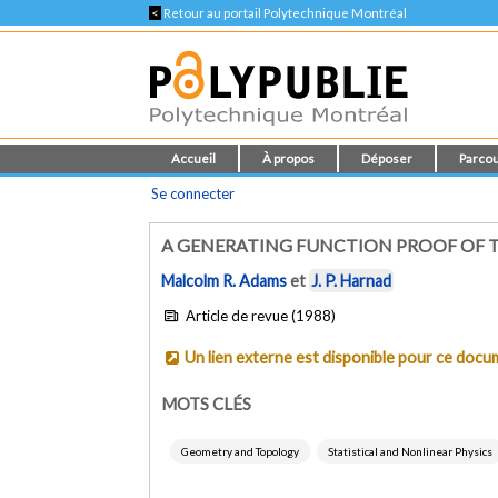
<
Retour au portail Polytechnique Montréal
Accueil
À propos
Déposer
Parcou
Se connecter
A GENERATING FUNCTION PROOF OF 
Malcolm R. Adams
et
J. P. Harnad
Article de revue (1988)
Un lien externe est disponible pour ce doc
MOTS CLÉS
Geometry and Topology
Statistical and Nonlinear Physics