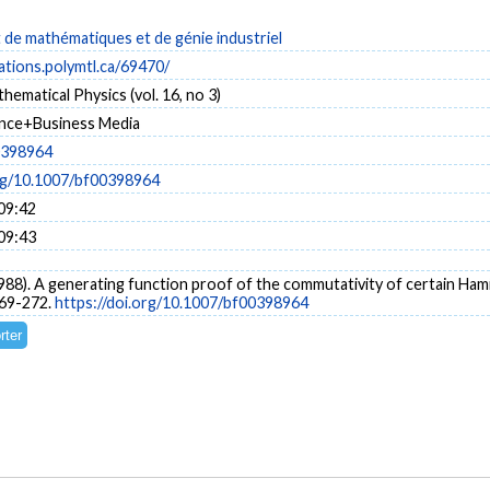
de mathématiques et de génie industriel
cations.polymtl.ca/69470/
hematical Physics (vol. 16, no 3)
ence+Business Media
0398964
org/10.1007/bf00398964
09:42
09:43
(1988). A generating function proof of the commutativity of certain Ham
269-272.
https://doi.org/10.1007/bf00398964