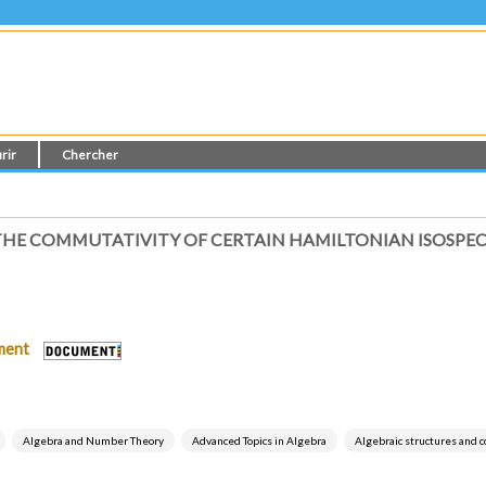
rir
Chercher
THE COMMUTATIVITY OF CERTAIN HAMILTONIAN ISOSPE
ument
Algebra and Number Theory
Advanced Topics in Algebra
Algebraic structures and 