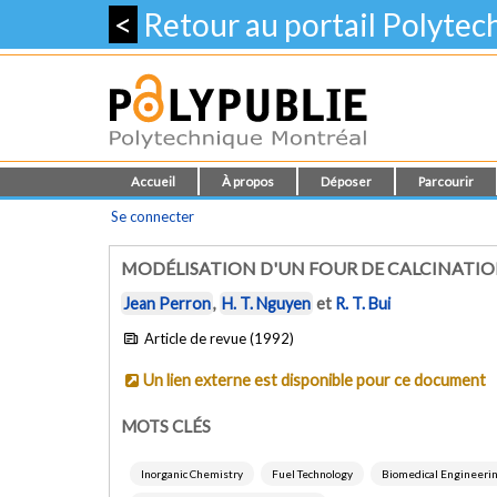
<
Retour au portail Polyte
Accueil
À propos
Déposer
Parcourir
Se connecter
MODÉLISATION D'UN FOUR DE CALCINATION
Jean Perron
,
H. T. Nguyen
et
R. T. Bui
Article de revue (1992)
Un lien externe est disponible pour ce document
MOTS CLÉS
Inorganic Chemistry
Fuel Technology
Biomedical Engineeri