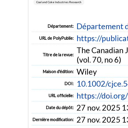
Coal and Coke Industries Research
Département d
Département:
https://public
URL de PolyPublie:
The Canadian J
Titre de la revue:
(vol. 70, no 6)
Wiley
Maison d'édition:
10.1002/cjce
DOI:
https://doi.or
URL officielle:
27 nov. 2025 1
Date du dépôt:
27 nov. 2025 1
Dernière modification: