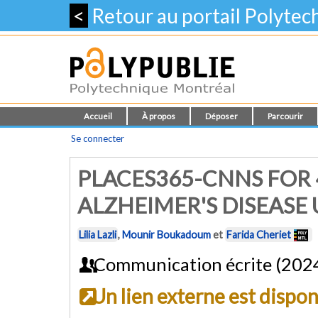
<
Retour au portail Polyte
Accueil
À propos
Déposer
Parcourir
Se connecter
PLACES365-CNNS FOR 
ALZHEIMER'S DISEASE 
Lilia Lazli
,
Mounir Boukadoum
et
Farida Cheriet
Communication écrite (202
Un lien externe est dispo