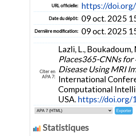
https://doi.o
URL officielle:
09 oct. 2025 1
Date du dépôt:
09 oct. 2025 1
Dernière modification:
Lazli, L., Boukadoum, 
Places365-CNNs for 4
Disease Using MRI I
Citer en
APA 7:
International Confer
Computational Intelli
USA.
https://doi.or
Statistiques