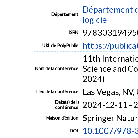
Département de
Département:
logiciel
97830319495
ISBN:
https://public
URL de PolyPublie:
11th Internati
Science and Co
Nom de la conférence:
2024)
Las Vegas, NV,
Lieu de la conférence:
Date(s) de la
2024-12-11 - 
conférence:
Springer Natu
Maison d'édition:
10.1007/978-
DOI: