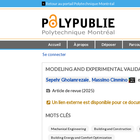
<
Retour au portail Polytechnique Montréal
Accueil
À propos
Déposer
Parcou
Se connecter
MODELING AND EXPERIMENTAL VALIDA
Sepehr Gholamrezaie
,
Massimo Cimmino
Article de revue (2025)
Un lien externe est disponible pour ce doc
MOTS CLÉS
Mechanical Engineering
Building and Construction
Building Energy and Comfort Optimization