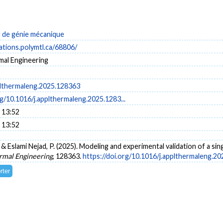
de génie mécanique
cations.polymtl.ca/68806/
mal Engineering
plthermaleng.2025.128363
rg/10.1016/j.applthermaleng.2025.1283...
 13:52
 13:52
 & Eslami Nejad, P. (2025). Modeling and experimental validation of a 
rmal Engineering
, 128363.
https://doi.org/10.1016/j.applthermaleng.2