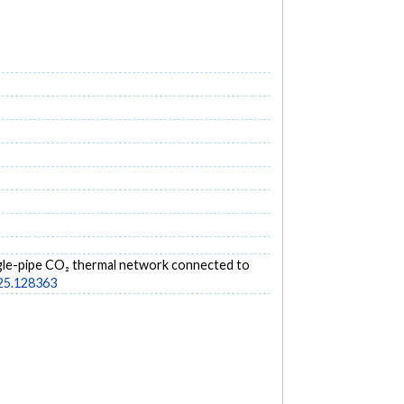
single-pipe CO₂ thermal network connected to
025.128363