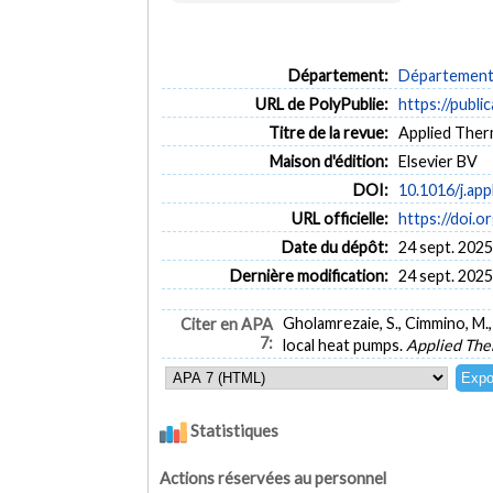
Département:
Département 
URL de PolyPublie:
https://publi
Titre de la revue:
Applied Ther
Maison d'édition:
Elsevier BV
DOI:
10.1016/j.ap
URL officielle:
https://doi.o
Date du dépôt:
24 sept. 2025
Dernière modification:
24 sept. 2025
Gholamrezaie, S., Cimmino, M.,
Citer en APA
7:
local heat pumps.
Applied The
Statistiques
Actions réservées au personnel