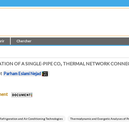
rir
Chercher
TION OF A SINGLE-PIPE CO₂ THERMAL NETWORK CONNE
et
Parham Eslami Nejad
ument
Refrigeration and Air Conditioning Technologies
Thermodynamic and Exergetic Analyses of P