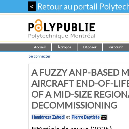
<
Retour au portail Polyte
Accueil
À propos
Déposer
Parcourir
Se connecter
A FUZZY ANP-BASED 
AIRCRAFT END-OF-LIF
OF A MID-SIZE REGION
DECOMMISSIONING
Hamidreza Zahedi
et
Pierre Baptiste
Article de revue (2025)