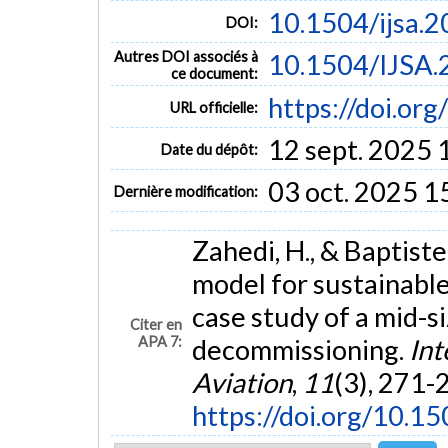
10.1504/ijsa.
DOI:
Autres DOI associés à
10.1504/IJSA
ce document:
https://doi.or
URL officielle:
12 sept. 2025 
Date du dépôt:
03 oct. 2025 1
Dernière modification:
Zahedi, H., & Baptist
model for sustainable 
case study of a mid-si
Citer en
APA 7:
decommissioning.
Int
Aviation
,
11
(3), 271-
https://doi.org/10.1