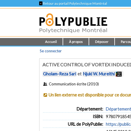
<
Retour au portail Polytechnique Montréal
Accueil
À propos
Déposer
Parcou
Se connecter
ACTIVE CONTROL OF VORTEX INDUCE
Gholam-Reza Sari
et
Njuki W. Mureithi
Communication écrite (2010)
Un lien externe est disponible pour ce doc
Département:
Département 
ISBN:
9780791854
URL de PolyPublie:
https://publi