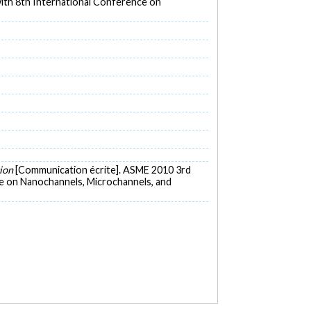
ith 8th International Conference on
tion
[Communication écrite]. ASME 2010 3rd
e on Nanochannels, Microchannels, and