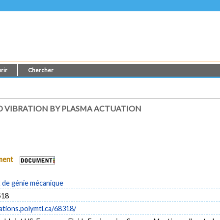
rir
Chercher
D VIBRATION BY PLASMA ACTUATION
ument
de génie mécanique
518
cations.polymtl.ca/68318/