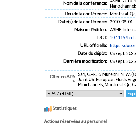
ASME 2010 3r
Nom de la conférence:
Nanochannels
Lieu de la conférence:
Montreal, Qc
Date(s) de la conférence:
2010-08-01 -
Maison d'édition:
ASME Interna
DOI:
10.1115/fed
URL officielle:
https://doi.
Date du dépôt:
08 sept. 2025
Dernière modification:
08 sept. 2025
Sari, G.-R., & Mureithi, N. W. (
Citer en APA
Joint US-European Fluids Eng
7:
Minichannels, Montreal, Qc, 
Statistiques
Actions réservées au personnel