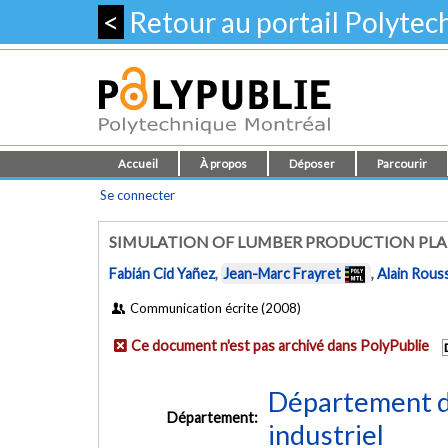
<
Retour au portail Polyte
Accueil
À propos
Déposer
Parcourir
Se connecter
SIMULATION OF LUMBER PRODUCTION PLA
Fabián Cid Yañez
,
Jean-Marc Frayret
,
Alain Rous
Communication écrite (2008)
Ce document n'est pas archivé dans PolyPublie
Département d
Département:
industriel