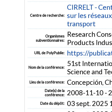
CIRRELT - Cent
sur les réseaux 
Centre de recherche:
transport
Research Conso
Organismes
subventionnaires:
Products Indu
https://public
URL de PolyPublie:
51st Internati
Nom de la conférence:
Science and T
Concepción, Ch
Lieu de la conférence:
Date(s) de la
2008-11-10 - 
conférence:
03 sept. 2025 
Date du dépôt: