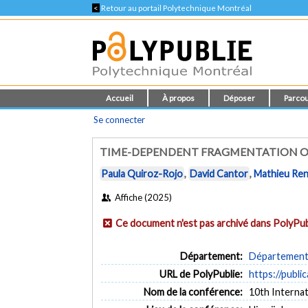
<
Retour au portail Polytechnique Montréal
Accueil
À propos
Déposer
Parcou
Se connecter
TIME-DEPENDENT FRAGMENTATION OF
Paula Quiroz-Rojo
,
David Cantor
,
Mathieu Re
Affiche (2025)
Ce document n'est pas archivé dans PolyPub
Département:
Département d
URL de PolyPublie:
https://publi
Nom de la conférence:
10th Interna