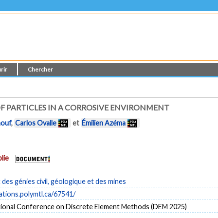
rir
Chercher
 PARTICLES IN A CORROSIVE ENVIRONMENT
nouf
,
Carlos Ovalle
et
Émilien Azéma
lie
es génies civil, géologique et des mines
cations.polymtl.ca/67541/
tional Conference on Discrete Element Methods (DEM 2025)