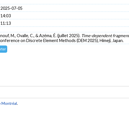
 2025-07-05
 14:03
 11:13
ouf, M., Ovalle, C., & Azéma, É. (juillet 2025).
Time-dependent fragmentat
 Conference on Discrete Element Methods (DEM 2025), Himeji, Japan.
e Montréal
.