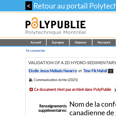
<
Retour au portail Polyte
Accueil
À propos
Déposer
Parcourir
Se connecter
VALIDATION OF A 2D HYDRO-SEDIMENTAR
Elodie Jesus Mellado Navarro
et
Tew-Fik Mahdi
Communication écrite (2025)
Ce document n'est pas archivé dans PolyPublie
Nom de la confé
Renseignements
supplémentaires:
canadienne de g