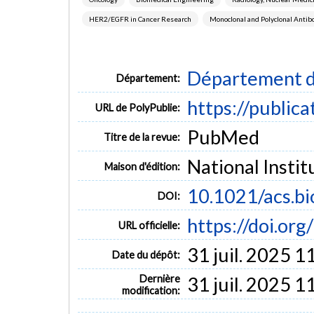
HER2/EGFR in Cancer Research
Monoclonal and Polyclonal Antib
Département d
Département:
https://public
URL de PolyPublie:
PubMed
Titre de la revue:
National Instit
Maison d'édition:
10.1021/acs.b
DOI:
https://doi.or
URL officielle:
31 juil. 2025 1
Date du dépôt:
Dernière
31 juil. 2025 1
modification: