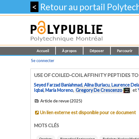
<
Retour au portail Polyte
Accueil
À propos
Déposer
Parcourir
Se connecter
USE OF COILED-COIL AFFINITY PEPTIDES
Seyed Farzad Baniahmad
,
Alina Burlacu
,
Laurence Del
Iqbal
,
María Moreno
,
Gregory De Crescenzo
et
Article de revue (2025)
Un lien externe est disponible pour ce document
MOTS CLÉS
Oncology
Biomedical Engineering
Radiology, Nuclear Medic