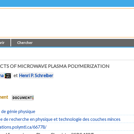
rir
Chercher
PECTS OF MICROWAVE PLASMA POLYMERIZATION
ha
et
Henri P. Schreiber
ument
de génie physique
 de recherche en physique et technologie des couches minces
cations.polymtl.ca/66778/