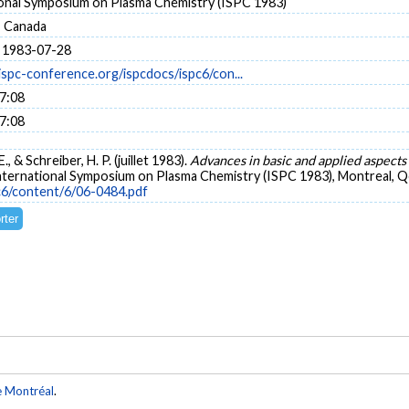
ional Symposium on Plasma Chemistry (ISPC 1983)
, Canada
 1983-07-28
ispc-conference.org/ispcdocs/ispc6/con...
17:08
17:08
, & Schreiber, H. P. (juillet 1983).
Advances in basic and applied aspect
nternational Symposium on Plasma Chemistry (ISPC 1983), Montreal, Qc
c6/content/6/06-0484.pdf
e Montréal
.