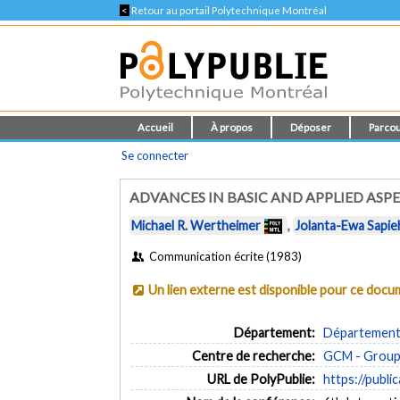
<
Retour au portail Polytechnique Montréal
Accueil
À propos
Déposer
Parcou
Se connecter
ADVANCES IN BASIC AND APPLIED AS
Michael R. Wertheimer
,
Jolanta-Ewa Sapie
Communication écrite (1983)
Un lien externe est disponible pour ce doc
Département:
Département 
Centre de recherche:
GCM - Groupe
URL de PolyPublie:
https://publi