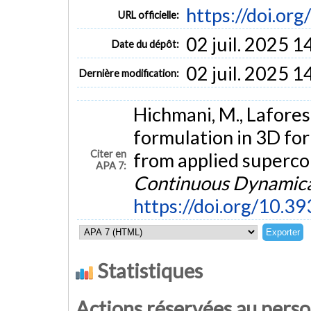
https://doi.or
URL officielle:
02 juil. 2025 1
Date du dépôt:
02 juil. 2025 1
Dernière modification:
Hichmani, M., Laforest
formulation in 3D for
Citer en
from applied superco
APA 7:
Continuous Dynamica
https://doi.org/10.3
Statistiques
Actions réservées au pers