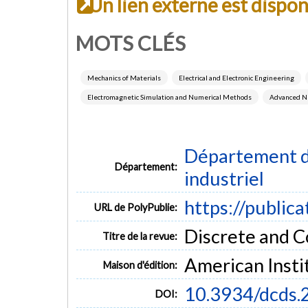
Un lien externe est dispo
MOTS CLÉS
Mechanics of Materials
Electrical and Electronic Engineering
Electromagnetic Simulation and Numerical Methods
Advanced N
Département d
Département:
industriel
https://public
URL de PolyPublie:
Discrete and 
Titre de la revue:
American Insti
Maison d'édition:
10.3934/dcds
DOI: