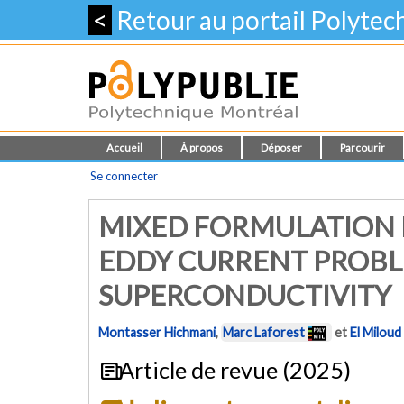
<
Retour au portail Polyte
Accueil
À propos
Déposer
Parcourir
Se connecter
MIXED FORMULATION 
EDDY CURRENT PROBL
SUPERCONDUCTIVITY
Montasser Hichmani
,
Marc Laforest
et
El Miloud
Article de revue (2025)