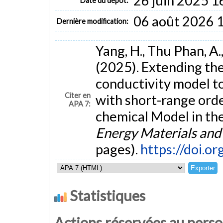
26 juin 2025 1
Date du dépôt:
06 août 2026 
Dernière modification:
Yang, H., Thu Phan, A.,
(2025). Extending th
conductivity model to
Citer en
with short-range orde
APA 7:
chemical Model in th
Energy Materials and 
pages).
https://doi.o
Statistiques
Actions réservées au pers