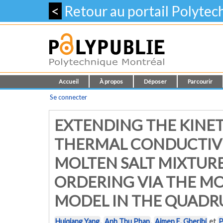
<
Retour au portail Polyte
Accueil
À propos
Déposer
Parcourir
Se connecter
EXTENDING THE KINE
THERMAL CONDUCTIVI
MOLTEN SALT MIXTUR
ORDERING VIA THE MO
MODEL IN THE QUADR
Huiqiang Yang
,
Anh Thu Phan
,
Aimen E. Gheribi
et
P