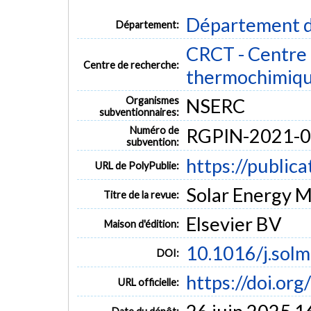
Département d
Département:
CRCT - Centre 
Centre de recherche:
thermochimiq
Organismes
NSERC
subventionnaires:
Numéro de
RGPIN-2021-
subvention:
https://public
URL de PolyPublie:
Solar Energy Ma
Titre de la revue:
Elsevier BV
Maison d'édition:
10.1016/j.sol
DOI:
https://doi.or
URL officielle: