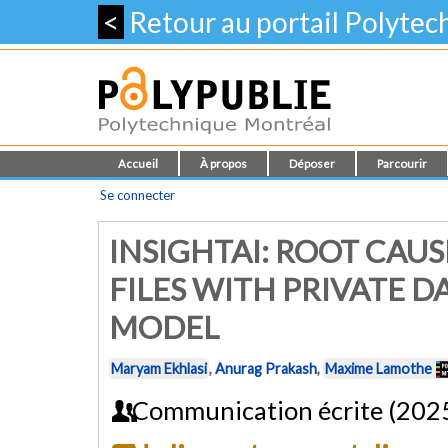
<
Retour au portail Polyte
Accueil
À propos
Déposer
Parcourir
Se connecter
INSIGHTAI: ROOT CAUS
FILES WITH PRIVATE 
MODEL
Maryam Ekhlasi
,
Anurag Prakash
,
Maxime Lamothe
Communication écrite (202