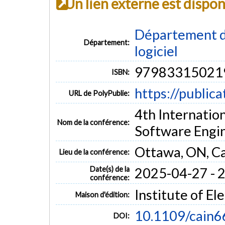
Un lien externe est dispo
Département de
Département:
logiciel
97983315021
ISBN:
https://public
URL de PolyPublie:
4th Internatio
Nom de la conférence:
Software Engin
Ottawa, ON, C
Lieu de la conférence:
Date(s) de la
2025-04-27 - 
conférence:
Institute of El
Maison d'édition:
10.1109/cain
DOI: