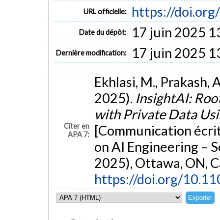
https://doi.o
URL officielle:
17 juin 2025 1
Date du dépôt:
17 juin 2025 1
Dernière modification:
Ekhlasi, M., Prakash, 
2025).
InsightAI: Roo
with Private Data Us
Citer en
[Communication écrit
APA 7:
on AI Engineering – 
2025), Ottawa, ON, C
https://doi.org/10.