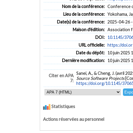
Nom de la conférence:
Conference o
Lieu de la conférence:
Yokohama, J
Date(s) de la conférence:
2025-04-26 -
Maison d'édition:
Association 
DOI:
10.1145/370
URL officielle:
https://doi.
Date du dépôt:
10 juin 2025 
Dernière modification:
10 juin 2025 
Sanei, A., & Cheng, J. (avril 202
Citer en APA
Source Software Projects
[Co
7:
https://doi.org/10.1145/370
Statistiques
Actions réservées au personnel