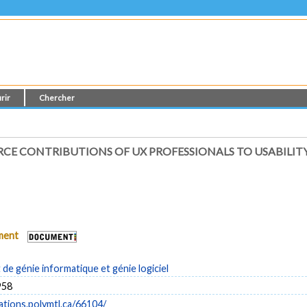
rir
Chercher
RCE CONTRIBUTIONS OF UX PROFESSIONALS TO USABILITY
ument
e génie informatique et génie logiciel
958
cations.polymtl.ca/66104/