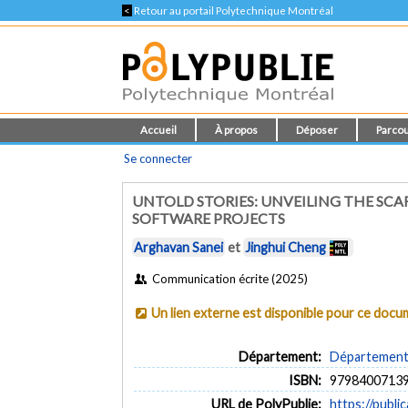
<
Retour au portail Polytechnique Montréal
Accueil
À propos
Déposer
Parcou
Se connecter
UNTOLD STORIES: UNVEILING THE SCA
SOFTWARE PROJECTS
Arghavan Sanei
et
Jinghui Cheng
Communication écrite (2025)
Un lien externe est disponible pour ce doc
Département:
Département d
ISBN:
9798400713
URL de PolyPublie:
https://publi