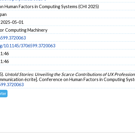
n Human Factors in Computing Systems (CHI 2025)
apan
 2025-05-01
for Computing Machinery
6599.3720063
org/10.1145/3706599.3720063
11:46
11:46
5).
Untold Stories: Unveiling the Scarce Contributions of UX Professiona
mmunication écrite]. Conference on Human Factors in Computing Syst
6599.3720063