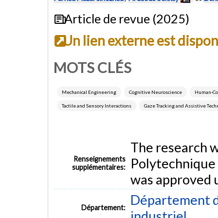
Article de revue (2025)
Un lien externe est dispo
MOTS CLÉS
Mechanical Engineering
Cognitive Neuroscience
Human-Com
Tactile and Sensory Interactions
Gaze Tracking and Assistive Tech
The research w
Renseignements
Polytechnique 
supplémentaires:
was approved 
Département d
Département:
industriel