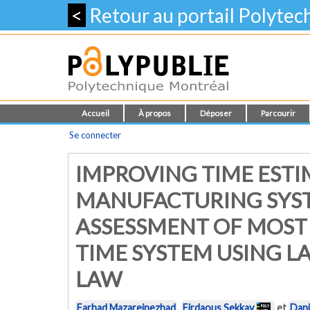
<
Retour au portail Polyte
Accueil
À propos
Déposer
Parcourir
Se connecter
IMPROVING TIME ESTI
MANUFACTURING SYST
ASSESSMENT OF MOST
TIME SYSTEM USING L
LAW
Farhad Mazareinezhad
,
Firdaous Sekkay
et
Dani