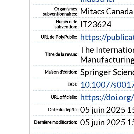
Organismes
Mitacs Canada
subventionnaires:
Numéro de
IT23624
subvention:
https://public
URL de PolyPublie:
The Internatio
Titre de la revue:
Manufacturing
Springer Scie
Maison d'édition:
10.1007/s001
DOI:
https://doi.o
URL officielle:
05 juin 2025 1
Date du dépôt:
05 juin 2025 1
Dernière modification: