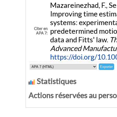
Mazareinezhad, F., Sek
Improving time estim
systems: experiment
Citer en
predetermined motion
APA 7:
data and Fitts' law.
Th
Advanced Manufactur
https://doi.org/10.
Statistiques
Actions réservées au pers