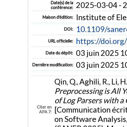
Date(s) de la
2025-03-04 - 
conférence:
Institute of El
Maison d'édition:
10.1109/sane
DOI:
https://doi.o
URL officielle:
03 juin 2025 1
Date du dépôt:
03 juin 2025 1
Dernière modification:
Qin, Q., Aghili, R., Li,
Preprocessing is All
of Log Parsers with 
Citer en
[Communication écrit
APA 7:
on Software Analysis