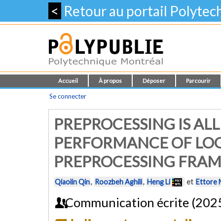
<
Retour au portail Polyte
Accueil
À propos
Déposer
Parcourir
Se connecter
PREPROCESSING IS AL
PERFORMANCE OF LOG
PREPROCESSING FRA
Qiaolin Qin
,
Roozbeh Aghili
,
Heng Li
et
Ettore 
Communication écrite (202