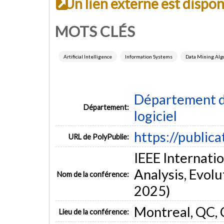
Un lien externe est dispo
MOTS CLÉS
Artificial Intelligence
Information Systems
Data Mining Alg
Département de
Département:
logiciel
https://public
URL de PolyPublie:
IEEE Internati
Analysis, Evol
Nom de la conférence:
2025)
Montreal, QC,
Lieu de la conférence: