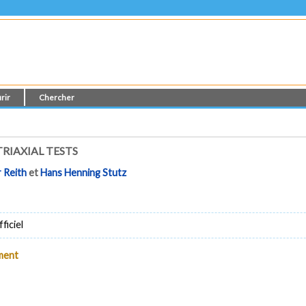
rir
Chercher
RIAXIAL TESTS
 Reith
et
Hans Henning Stutz
ficiel
ument