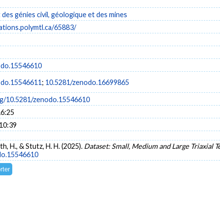
es génies civil, géologique et des mines
cations.polymtl.ca/65883/
odo.15546610
odo.15546611
;
10.5281/zenodo.16699865
org/10.5281/zenodo.15546610
16:25
 10:39
th, H., & Stutz, H. H. (2025).
Dataset: Small, Medium and Large Triaxial T
odo.15546610