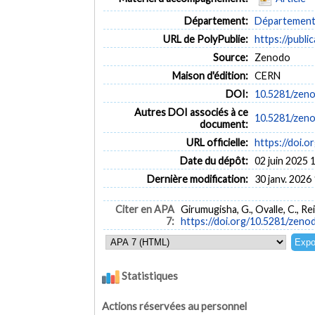
Département:
Département d
URL de PolyPublie:
https://publi
Source:
Zenodo
Maison d'édition:
CERN
DOI:
10.5281/zen
Autres DOI associés à ce
10.5281/zen
document:
URL officielle:
https://doi.
Date du dépôt:
02 juin 2025 
Dernière modification:
30 janv. 2026
Citer en APA
Girumugisha, G., Ovalle, C., Rei
7:
https://doi.org/10.5281/zen
Statistiques
Actions réservées au personnel