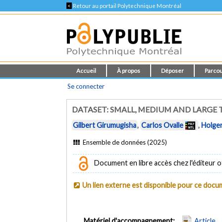
<
Retour au portail Polytechnique Montréal
Accueil
À propos
Déposer
Parcou
Se connecter
DATASET: SMALL, MEDIUM AND LARGE T
Gilbert Girumugisha
,
Carlos Ovalle
,
Holger
Ensemble de données (2025)
Document en libre accès chez l'éditeur of
Un lien externe est disponible pour ce doc
Matériel d'accompagnement:
Article