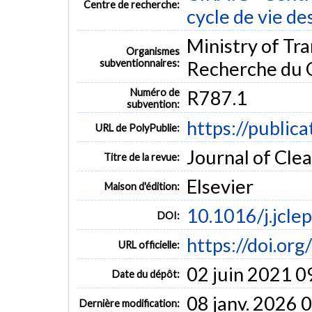
Centre de recherche:
cycle de vie de
Ministry of Tr
Organismes
subventionnaires:
Recherche du 
Numéro de
R787.1
subvention:
https://public
URL de PolyPublie:
Journal of Clea
Titre de la revue:
Elsevier
Maison d'édition:
10.1016/j.jcl
DOI:
https://doi.or
URL officielle:
02 juin 2021 0
Date du dépôt:
08 janv. 2026 
Dernière modification: