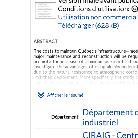
Version finale avant public
Conditions d'utilisation:
Utilisation non commercia
Télécharger (628kB)
ABSTRACT
The costs to maintain Québec's infrastructure—most
major maintenance and reconstruction will be requi
promote the increase of aluminum use in infrastruct
investigate the advantages of using aluminum deck b
due to the natural resistance to atmospheric corro
limit their deployment. More specifically, the study
impacts of an aluminum-steel composite deck with 
parametrized model allowing practitioners and desig
span bridge based on our data and results. Result
Afficher le résumé
concrete deck, but the overall cost is actually four
demonstrate the benefits of aluminum deck. O
infrastructure management is therefore to systematic
Département d
thinking also including the effects from traffic divers
Département:
industriel
MOTS CLÉS
CIRAIG - Centre
Life-cycle cost analysis
Life cycle assessment
Bridge deck A