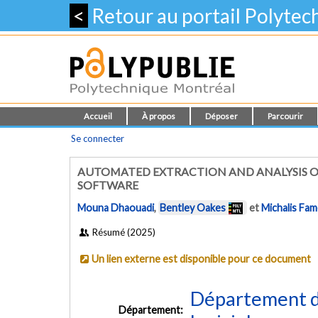
<
Retour au portail Polyte
Accueil
À propos
Déposer
Parcourir
Se connecter
AUTOMATED EXTRACTION AND ANALYSIS OF
SOFTWARE
Mouna Dhaouadi
,
Bentley Oakes
et
Michalis Fam
Résumé (2025)
Un lien externe est disponible pour ce document
Département de
Département: