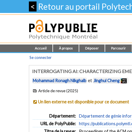
<
Retour au portail Polyte
Accueil
À propos
Déposer
Parcourir
Se connecter
INTERROGATING AI: CHARACTERIZING EM
Mohammad Ronagh Nikghalb
et
Jinghui Cheng
Article de revue (2025)
Un lien externe est disponible pour ce document
Département:
Département de génie inform
URL de PolyPublie:
https://publications.polymtl
Titre de la revue:
Proceedings of the ACM on 