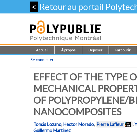
<
Retour au portail Polyte
Accueil
À propos
Déposer
Parcourir
Se connecter
EFFECT OF THE TYPE
MECHANICAL PROPERTI
OF POLYPROPYLENE/B
NANOCOMPOSITES
Tomás Lozano
,
Hector Morado
,
Pierre Lafleur
,
Y
Guillermo Martinez