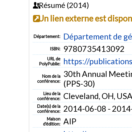
Résumé (2014)
Un lien externe est dispo
Département de gé
Département:
9780735413092
ISBN:
URL de
https://publication
PolyPublie:
30th Annual Meetin
Nom de la
conférence:
(PPS-30)
Lieu de la
Cleveland, OH, US
conférence:
Date(s) de la
2014-06-08 - 2014
conférence:
Maison
AIP
d'édition: