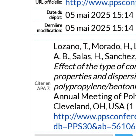
http://www.ppsconf
URL officielle:
Date du
05 mai 2025 15:14
dépôt:
Dernière
05 mai 2025 15:14
modification:
Lozano, T., Morado, H., 
A. B., Salas, H., Sanchez
Effect of the type of 
properties and dispersi
Citer en
polypropylene/benton
APA 7:
Annual Meeting of Pol
Cleveland, OH, USA (1 
http://www.ppsconfer
db=PPS30&ab=56106