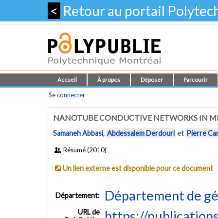
<
Retour au portail Polyte
Accueil
À propos
Déposer
Parcourir
Se connecter
NANOTUBE CONDUCTIVE NETWORKS IN MI
Samaneh Abbasi
,
Abdessalem Derdouri
et
Pierre Ca
Résumé (2010)
Un lien externe est disponible pour ce document
Département de gé
Département:
URL de
https://publication