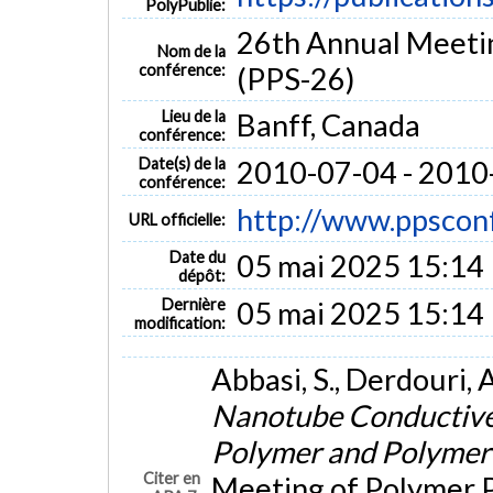
PolyPublie:
26th Annual Meetin
Nom de la
conférence:
(PPS-26)
Lieu de la
Banff, Canada
conférence:
Date(s) de la
2010-07-04 - 2010
conférence:
http://www.ppsconf
URL officielle:
Date du
05 mai 2025 15:14
dépôt:
Dernière
05 mai 2025 15:14
modification:
Abbasi, S., Derdouri, A
Nanotube Conductive
Polymer and Polymer
Citer en
Meeting of Polymer P